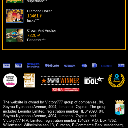
superman***
Diamond Dozen
13461 ₽
lucky***
Crown And Anchor
7220 ₽
Panamer***
Wheel Of Fortune: Triple Extreme Spin
5466 ₽
tank***
Chinese Kitchen
16172 ₽
lucky***
Blade
15549 ₽
aleg***
The website is owned by Victory777 group of companies, 84,
Spyrou Kyprianou Avenue, 4004, Limassol, Cyprus. The group
includes Leondra Limited, registration number HE349390, 84,
Spyrou Kyprianou Avenue, 4004, Limassol, Cyprus, and
Victory777 N.V. Limited, registration number 134627, P.O. Box 4762,
Willemstad, Wilhelminalaan 13, Curacao, E-Commerce Park Vredenberg,