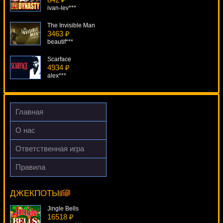
ivan-lev***
The Invisible Man
3463 ₽
beautif***
Scarface
4934 ₽
alex***
Captain Cash.
4315 ₽
beautif***
Главная
Fortune Jump
О нас
3989 ₽
Gamer***
Ответственная игра
Finn And The Swirly Spin
Правила
1000 ₽
Sugarpop
Root77***
17312 ₽
beautif***
ДЖЕКПОТЫ
Jingle Bells
16518 ₽