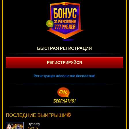
БЫСТРАЯ РЕГИСТРАЦИЯ
РЕГИСТРИРУЙСЯ
Регистрация абсолютно бесплатна!
Resident
757 ₽
Cteb***
ПОСЛЕДНИЕ ВЫИГРЫШИ
Dynasty
842 ₽