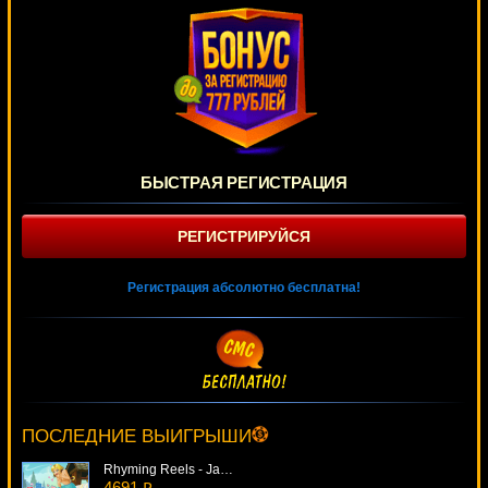
БЫСТРАЯ РЕГИСТРАЦИЯ
РЕГИСТРИРУЙСЯ
Регистрация абсолютно бесплатна!
Kings Of Cash
2829 ₽
tank***
ПОСЛЕДНИЕ ВЫИГРЫШИ
Rhyming Reels - Jack And Jill
4691 ₽