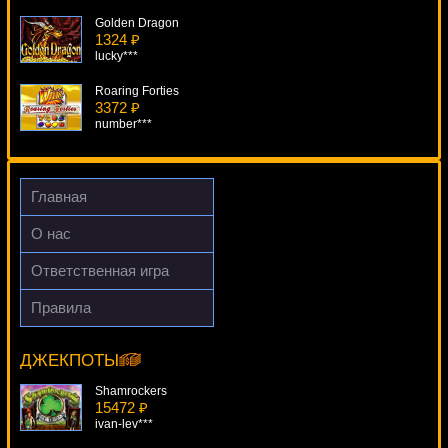
Golden Dragon
1324 ₽
lucky***
Roaring Forties
3372 ₽
number***
Mayan Riches
3764 ₽
drink***
Главная
Aztec Treasure
О нас
4625 ₽
DenisVS***
Ответственная игра
Jewel Of The Arts
Правила
4754 ₽
Capt. Quid's Treasure Quest
Gamer***
13294 ₽
DenisVS***
ДЖЕКПОТЫ
Shamrockers
15472 ₽
ivan-lev***