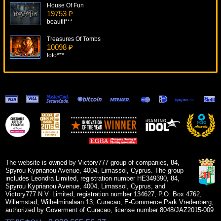
House Of Fun
19753 ₽
beautif***
Treasures Of Tombs
10098 ₽
loto***
Mermaid's Pearl Deluxe
14207 ₽
ivan-lev***
Diamond Trio
8058 ₽
drink***
Space Wars
11911 ₽
sgvwood***
The website is owned by Victory777 group of companies, 84,
Spyrou Kyprianou Avenue, 4004, Limassol, Cyprus. The group
includes Leondra Limited, registration number HE349390, 84,
Spyrou Kyprianou Avenue, 4004, Limassol, Cyprus, and
Victory777 N.V. Limited, registration number 134627, P.O. Box 4762,
Willemstad, Wilhelminalaan 13, Curacao, E-Commerce Park Vredenberg,
authorized by Goverment of Curacao, license number 8048/JAZ2015-009