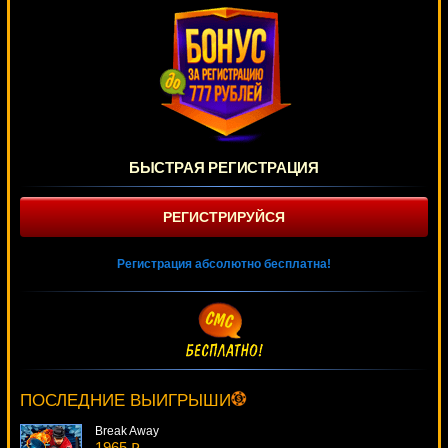
БЫСТРАЯ РЕГИСТРАЦИЯ
РЕГИСТРИРУЙСЯ
Регистрация абсолютно бесплатна!
Cash Balloons
4361 ₽
lucky***
ПОСЛЕДНИЕ ВЫИГРЫШИ
Break Away
1965 ₽