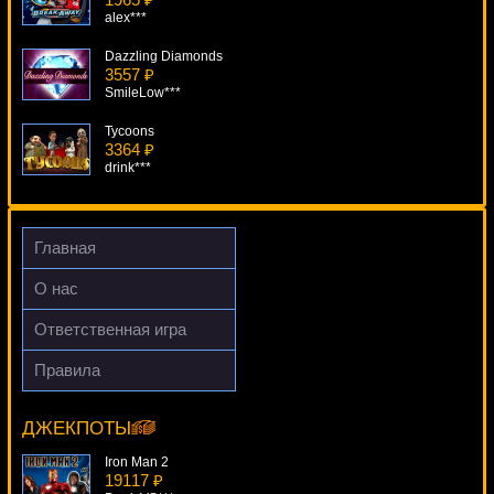
alex***
Dazzling Diamonds
3557 ₽
SmileLow***
Tycoons
3364 ₽
drink***
Робинзон
1518 ₽
alex***
Главная
Merlins Millions
О нас
3967 ₽
blogolet***
Ответственная игра
Diamond Jackpot
Правила
1461 ₽
Bangkok Nights
SmileLow***
13331 ₽
Gamer***
ДЖЕКПОТЫ
Iron Man 2
19117 ₽