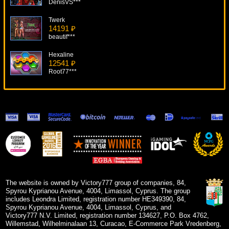
DenisVS***
Twerk
14191 ₽
beautif***
Hexaline
12541 ₽
Root77***
Super Times Pay Hot Roll
8115 ₽
loto***
Wild Wolf
6423 ₽
verkhovod***
Top Trumps World Football Stars
12045 ₽
tank***
The website is owned by Victory777 group of companies, 84,
Spyrou Kyprianou Avenue, 4004, Limassol, Cyprus. The group
includes Leondra Limited, registration number HE349390, 84,
Spyrou Kyprianou Avenue, 4004, Limassol, Cyprus, and
Victory777 N.V. Limited, registration number 134627, P.O. Box 4762,
Willemstad, Wilhelminalaan 13, Curacao, E-Commerce Park Vredenberg,