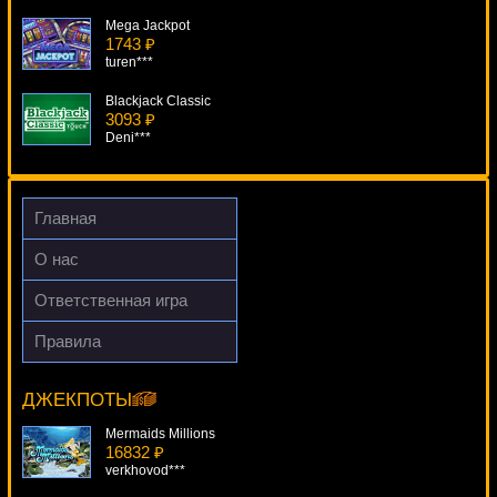
Mega Jackpot
1743 ₽
turen***
Blackjack Classic
3093 ₽
Deni***
The Love Boat
111 ₽
DenisVS***
Главная
Legends Of Ra
О нас
3504 ₽
tank***
Ответственная игра
Ace
Правила
1063 ₽
Diamond Dreams
drink***
11640 ₽
Deni***
ДЖЕКПОТЫ
Mermaids Millions
16832 ₽
verkhovod***