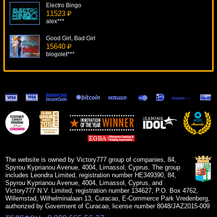
Electro Bingo
11523 ₽
alex***
Good Girl, Bad Girl
15640 ₽
blogolet***
Riches Of Cleopatra
7364 ₽
Cteb***
Lights
6133 ₽
Root77***
Lucky Witch
13933 ₽
kat***
The website is owned by Victory777 group of companies, 84,
Spyrou Kyprianou Avenue, 4004, Limassol, Cyprus. The group
includes Leondra Limited, registration number HE349390, 84,
Spyrou Kyprianou Avenue, 4004, Limassol, Cyprus, and
Victory777 N.V. Limited, registration number 134627, P.O. Box 4762,
Willemstad, Wilhelminalaan 13, Curacao, E-Commerce Park Vredenberg,
authorized by Goverment of Curacao, license number 8048/JAZ2015-009