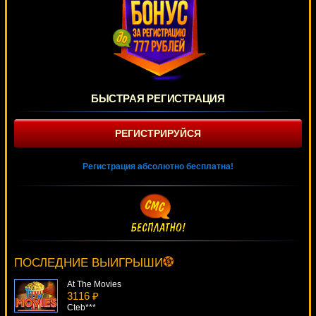
БЫСТРАЯ РЕГИСТРАЦИЯ
РЕГИСТРИРУЙСЯ
Регистрация абсолютно бесплатна!
Egyptian Heroes
3584 ₽
verkhovod***
ПОСЛЕДНИЕ ВЫИГРЫШИ
At The Movies
3116 ₽
Cteb***