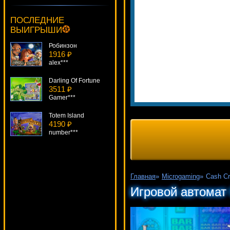
Fantastic Four
4129 ₽
ПОСЛЕДНИЕ
drink***
ВЫИГРЫШИ
Робинзон
1916 ₽
alex***
Darling Of Fortune
3511 ₽
Gamer***
Totem Island
4190 ₽
number***
Firestarter
1327 ₽
Panamer***
Главная
»
Microgaming
»
Cash C
Golden Ark
Игровой автомат
4774 ₽
alex***
Frog Hunter
3313 ₽