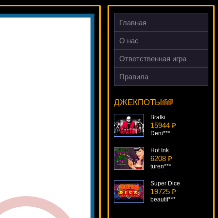
Главная
О нас
Ответственная игра
Правила
Trolls
19264 ₽
SmileLow***
ДЖЕКПОТЫ
Bratki
15944 ₽
Deni***
Hot Ink
6208 ₽
turen***
Super Dice
19725 ₽
beautif***
Blackjack Professional Series