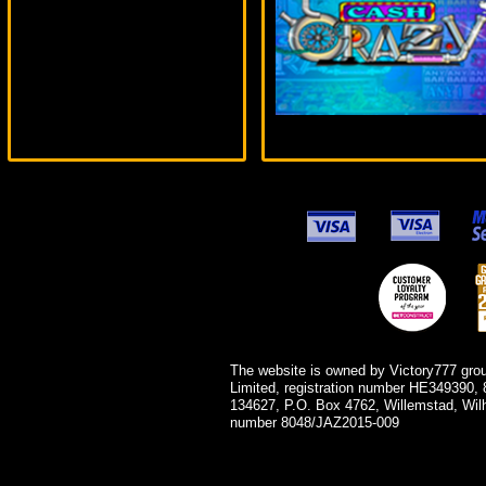
SmileLow***
The website is owned by Victory777 gro
Limited, registration number HE349390, 
134627, P.O. Box 4762, Willemstad, Wil
number 8048/JAZ2015-009