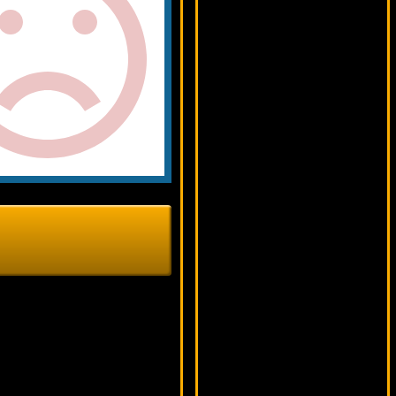
12009 ₽
Cteb***
Miss White
8041 ₽
Cteb***
Pyramid: The Quest For Immortality
16064 ₽
DenisVS***