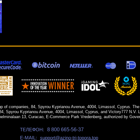
up of companies, 84, Spyrou Kyprianou Avenue, 4004, Limassol, Cyprus. The
84, Spyrou Kyprianou Avenue, 4004, Limassol, Cyprus, and Victory777 N.V. Li
helminalaan 13, Curacao, E-Commerce Park Vredenberg, authorized by Gover
ТЕЛЕФОН:
8 800 665-56-37
E-MAIL:
support@azino-tri-topora.top