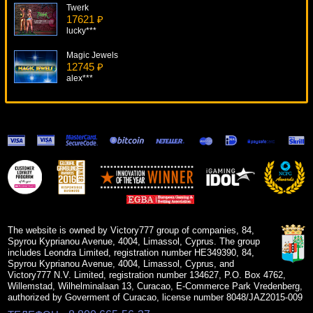
Twerk
17621 ₽
lucky***
Magic Jewels
12745 ₽
alex***
Hollywood Star
17416 ₽
beautif***
Enchanted Garden
13792 ₽
Lucy***
Secret Of The Stones
19680 ₽
blogolet***
The website is owned by Victory777 group of companies, 84,
Spyrou Kyprianou Avenue, 4004, Limassol, Cyprus. The group
includes Leondra Limited, registration number HE349390, 84,
Spyrou Kyprianou Avenue, 4004, Limassol, Cyprus, and
Victory777 N.V. Limited, registration number 134627, P.O. Box 4762,
Willemstad, Wilhelminalaan 13, Curacao, E-Commerce Park Vredenberg,
authorized by Goverment of Curacao, license number 8048/JAZ2015-009