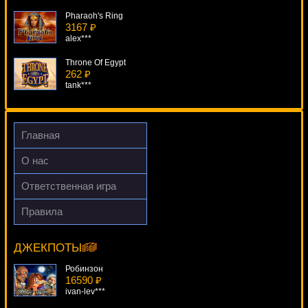
Pharaoh's Ring
3167 ₽
alex***
Throne Of Egypt
262 ₽
tank***
Lucky Drink
3492 ₽
superman***
Главная
Four By Four
О нас
1413 ₽
kat***
Ответственная игра
The Jazz Club
Правила
4152 ₽
Whack A Jackpot
lucky***
5850 ₽
Root77***
ДЖЕКПОТЫ
Робинзон
16590 ₽
ivan-lev***