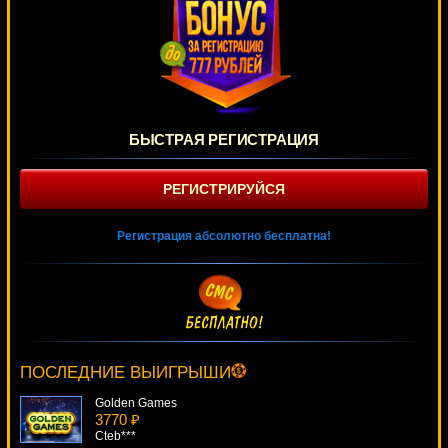
БЫСТРАЯ РЕГИСТРАЦИЯ
РЕГИСТРИРУЙСЯ
Регистрация абсолютно бесплатна!
Bloody Love
4005 ₽
drink***
ПОСЛЕДНИЕ ВЫИГРЫШИ
Golden Games
3770 ₽
Cteb***