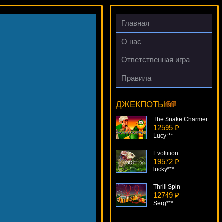
Главная
О нас
Ответственная игра
Правила
Crown And Anchor
19225 ₽
ivan-lev***
ДЖЕКПОТЫ
The Snake Charmer
12595 ₽
Lucy***
Evolution
19572 ₽
lucky***
Thrill Spin
12749 ₽
Serg***
Punto Banco Pro Series