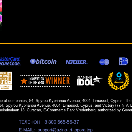
up of companies, 84, Spyrou Kyprianou Avenue, 4004, Limassol, Cyprus. The
84, Spyrou Kyprianou Avenue, 4004, Limassol, Cyprus, and Victory777 N.V. Li
helminalaan 13, Curacao, E-Commerce Park Vredenberg, authorized by Gover
ТЕЛЕФОН:
8 800 665-56-37
E-MAIL:
support@azino-tri-topora.top