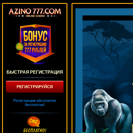
БЫСТРАЯ РЕГИСТРАЦИЯ
РЕГИСТРИРУЙСЯ
Регистрация абсолютно
бесплатна!