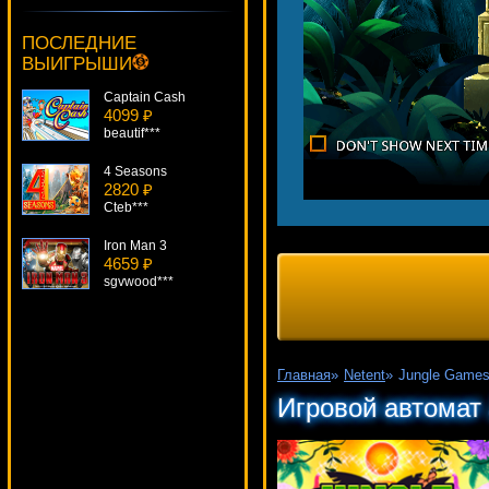
Cops N Bandits
1149 ₽
ПОСЛЕДНИЕ
Cteb***
ВЫИГРЫШИ
Captain Cash
4099 ₽
beautif***
4 Seasons
2820 ₽
Cteb***
Iron Man 3
4659 ₽
sgvwood***
Wolverine
1754 ₽
beautif***
Главная
»
Netent
»
Jungle Game
Thunderstruck
Игровой автомат
146 ₽
verkhovod***
Electro Bingo
4009 ₽