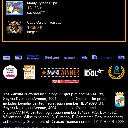
Monty Pythons Spamalot
13123 ₽
sgvwood***
Capt. Quid's Treasure Quest
12589 ₽
aleg***
5 Reel Drive
7815 ₽
superman***
Wasabi-San
9524 ₽
Lucy***
Geisha Story
11076 ₽
Panamer***
The website is owned by Victory777 group of companies, 84,
Spyrou Kyprianou Avenue, 4004, Limassol, Cyprus. The group
includes Leondra Limited, registration number HE349390, 84,
Spyrou Kyprianou Avenue, 4004, Limassol, Cyprus, and
Victory777 N.V. Limited, registration number 134627, P.O. Box 4762,
Willemstad, Wilhelminalaan 13, Curacao, E-Commerce Park Vredenberg,
authorized by Goverment of Curacao, license number 8048/JAZ2015-009