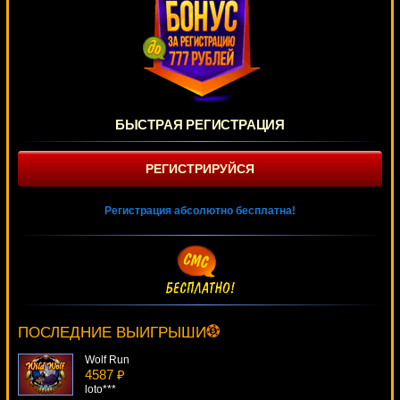
БЫСТРАЯ РЕГИСТРАЦИЯ
РЕГИСТРИРУЙСЯ
Регистрация абсолютно бесплатна!
Starscape
521 ₽
mgarkunov***
ПОСЛЕДНИЕ ВЫИГРЫШИ
Wolf Run
4587 ₽
loto***