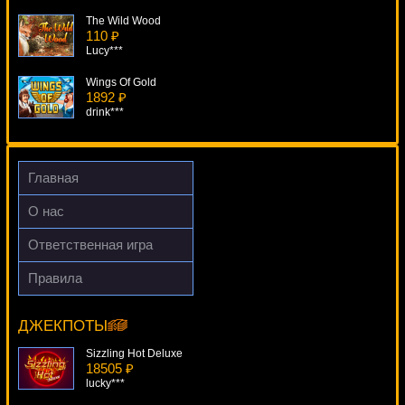
The Wild Wood
110 ₽
Lucy***
Wings Of Gold
1892 ₽
drink***
Harveys
3633 ₽
sgvwood***
Главная
Lucky Reels
О нас
1201 ₽
Lucy***
Ответственная игра
Ho Ho Ho
Правила
1048 ₽
Chukchi Man
aleg***
19352 ₽
Lucy***
ДЖЕКПОТЫ
Sizzling Hot Deluxe
18505 ₽
lucky***