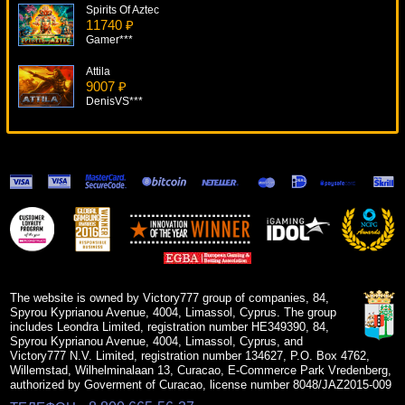
Spirits Of Aztec
11740 ₽
Gamer***
Attila
9007 ₽
DenisVS***
True Illusions
19229 ₽
Cteb***
Cosmic Cat
10953 ₽
Cteb***
Bank Cracker
19855 ₽
verkhovod***
The website is owned by Victory777 group of companies, 84,
Spyrou Kyprianou Avenue, 4004, Limassol, Cyprus. The group
includes Leondra Limited, registration number HE349390, 84,
Spyrou Kyprianou Avenue, 4004, Limassol, Cyprus, and
Victory777 N.V. Limited, registration number 134627, P.O. Box 4762,
Willemstad, Wilhelminalaan 13, Curacao, E-Commerce Park Vredenberg,
authorized by Goverment of Curacao, license number 8048/JAZ2015-009