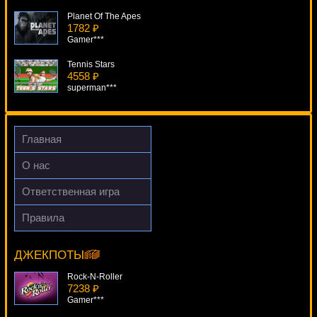
Planet Of The Apes
1782 ₽
Gamer***
Tennis Stars
4558 ₽
superman***
Captains Treasure
1236 ₽
kat***
Главная
Tunzamunni
О нас
4900 ₽
lucky***
Ответственная игра
Dr. Lovemore
Правила
2446 ₽
2 Million B.C.
DenisVS***
9562 ₽
loto***
ДЖЕКПОТЫ
Rock-N-Roller
7238 ₽
Gamer***