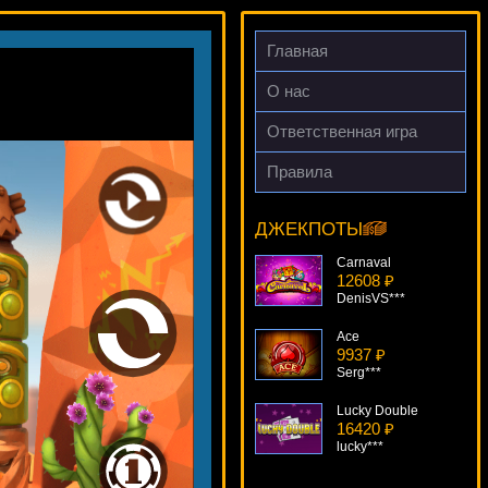
Главная
О нас
Ответственная игра
Sugarpop
13892 ₽
Правила
alex***
Carnaval
ДЖЕКПОТЫ
12608 ₽
DenisVS***
Ace
9937 ₽
Serg***
Lucky Double
16420 ₽
lucky***
Silver Bullet
7437 ₽
sgvwood***