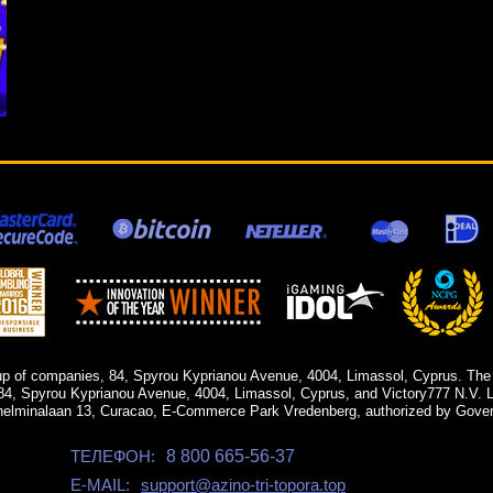
up of companies, 84, Spyrou Kyprianou Avenue, 4004, Limassol, Cyprus. The
84, Spyrou Kyprianou Avenue, 4004, Limassol, Cyprus, and Victory777 N.V. Li
helminalaan 13, Curacao, E-Commerce Park Vredenberg, authorized by Gover
ТЕЛЕФОН:
8 800 665-56-37
E-MAIL:
support@azino-tri-topora.top