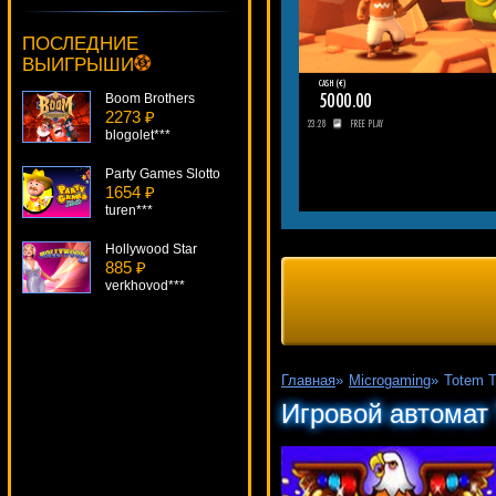
Root77***
ПОСЛЕДНИЕ
Boom Brothers
ВЫИГРЫШИ
2273 ₽
blogolet***
Party Games Slotto
1654 ₽
turen***
Hollywood Star
885 ₽
verkhovod***
South Park
170 ₽
SmileLow***
His Curious Machine
3828 ₽
Главная
»
Microgaming
»
Totem T
mgarkunov***
Игровой автомат 
Good Girl, Bad Girl
3774 ₽
mgarkunov***