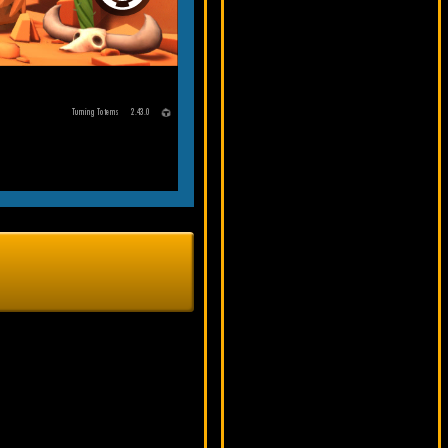
Groovy 60s
8235 ₽
DenisVS***
Win Wizard
7137 ₽
lucky***