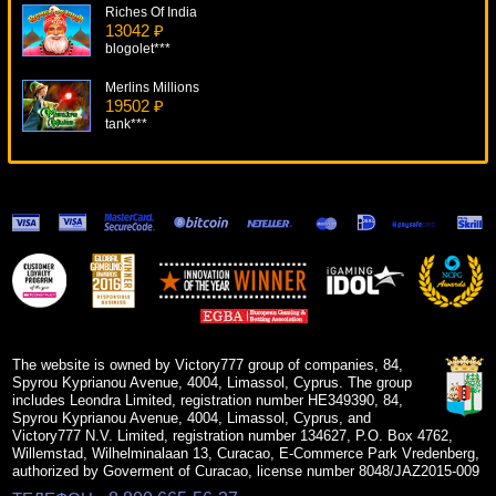
Riches Of India
13042 ₽
blogolet***
Merlins Millions
19502 ₽
tank***
Robin Hood
12098 ₽
DenisVS***
Flame Dancer
18189 ₽
turen***
Alien Robots
13097 ₽
DenisVS***
The website is owned by Victory777 group of companies, 84,
Spyrou Kyprianou Avenue, 4004, Limassol, Cyprus. The group
includes Leondra Limited, registration number HE349390, 84,
Spyrou Kyprianou Avenue, 4004, Limassol, Cyprus, and
Victory777 N.V. Limited, registration number 134627, P.O. Box 4762,
Willemstad, Wilhelminalaan 13, Curacao, E-Commerce Park Vredenberg,
authorized by Goverment of Curacao, license number 8048/JAZ2015-009