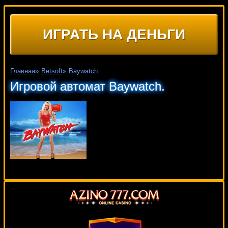
ИГРАТЬ НА ДЕНЬГИ
Главная
»
Betsoft
»
Baywatch.
Игровой автомат Baywatch.