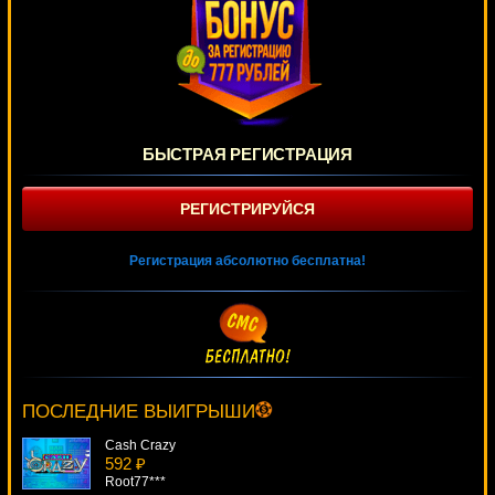
БЫСТРАЯ РЕГИСТРАЦИЯ
РЕГИСТРИРУЙСЯ
Регистрация абсолютно бесплатна!
Alchemist's Lab
397 ₽
ivan-lev***
ПОСЛЕДНИЕ ВЫИГРЫШИ
Cash Crazy
592 ₽
Root77***