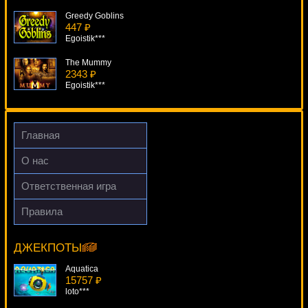
Greedy Goblins
447 ₽
Egoistik***
The Mummy
2343 ₽
Egoistik***
Wild Gambler
3748 ₽
Serg***
Главная
Emoji Planet Video Slot
О нас
4346 ₽
Deni***
Ответственная игра
Sky Way
Правила
2252 ₽
Bugs & Bees
lucky***
14770 ₽
Serg***
ДЖЕКПОТЫ
Aquatica
15757 ₽
loto***