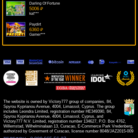
Darling Of Fortune
5006 ₽
kat***
Paydirt
6360 ₽
Gamer***
Blood Suckers
7545 ₽
loto***
Alkemors Tower
17302 ₽
loto***
Робинзон
9337 ₽
Cteb***
The website is owned by Victory777 group of companies, 84,
Spyrou Kyprianou Avenue, 4004, Limassol, Cyprus. The group
includes Leondra Limited, registration number HE349390, 84,
Spyrou Kyprianou Avenue, 4004, Limassol, Cyprus, and
Victory777 N.V. Limited, registration number 134627, P.O. Box 4762,
Willemstad, Wilhelminalaan 13, Curacao, E-Commerce Park Vredenberg,
authorized by Goverment of Curacao, license number 8048/JAZ2015-009