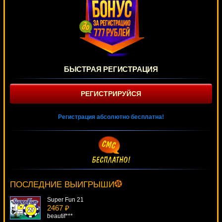
БЫСТРАЯ РЕГИСТРАЦИЯ
РЕГИСТРИРУЙСЯ
Регистрация абсолютно бесплатна!
Throne Of Egypt
2528 ₽
Root77***
ПОСЛЕДНИЕ ВЫИГРЫШИ
Super Fun 21
2467 ₽
beautif***