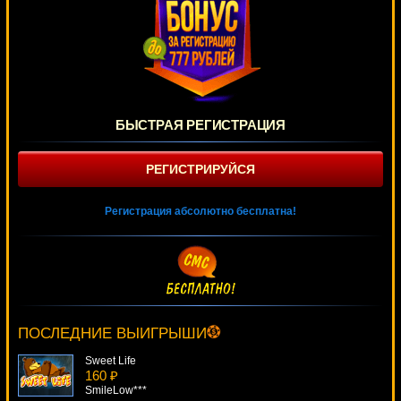
БЫСТРАЯ РЕГИСТРАЦИЯ
РЕГИСТРИРУЙСЯ
Регистрация абсолютно бесплатна!
Crown And Anchor
4834 ₽
ivan-lev***
ПОСЛЕДНИЕ ВЫИГРЫШИ
Sweet Life
160 ₽
SmileLow***