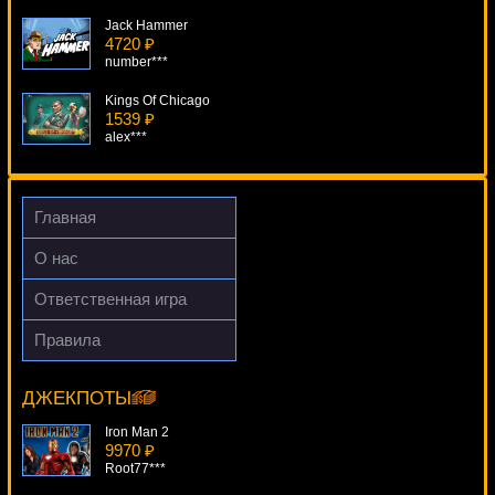
Jack Hammer
4720 ₽
number***
Kings Of Chicago
1539 ₽
alex***
Builder Beaver
2805 ₽
drink***
Главная
Geisha Wonders
О нас
524 ₽
kat***
Ответственная игра
Guns-N-Roses
Правила
4644 ₽
Just Jewels Deluxe
Egoistik***
18166 ₽
Lucy***
ДЖЕКПОТЫ
Iron Man 2
9970 ₽
Root77***