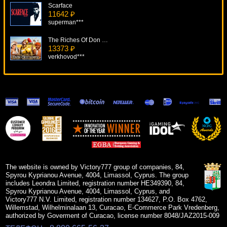
Scarface
11642 ₽
superman***
The Riches Of Don Quixote
13373 ₽
verkhovod***
Slots Angels
7477 ₽
Root77***
Land Of Gold
12836 ₽
Panamer***
Eggomatic
10138 ₽
Gamer***
The website is owned by Victory777 group of companies, 84,
Spyrou Kyprianou Avenue, 4004, Limassol, Cyprus. The group
includes Leondra Limited, registration number HE349390, 84,
Spyrou Kyprianou Avenue, 4004, Limassol, Cyprus, and
Victory777 N.V. Limited, registration number 134627, P.O. Box 4762,
Willemstad, Wilhelminalaan 13, Curacao, E-Commerce Park Vredenberg,
authorized by Goverment of Curacao, license number 8048/JAZ2015-009