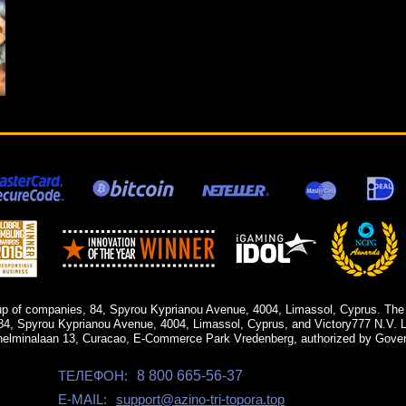
up of companies, 84, Spyrou Kyprianou Avenue, 4004, Limassol, Cyprus. The
84, Spyrou Kyprianou Avenue, 4004, Limassol, Cyprus, and Victory777 N.V. Li
helminalaan 13, Curacao, E-Commerce Park Vredenberg, authorized by Gover
ТЕЛЕФОН:
8 800 665-56-37
E-MAIL:
support@azino-tri-topora.top