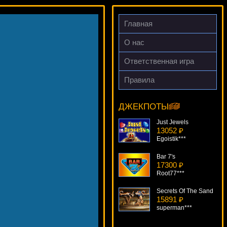
Главная
О нас
Ответственная игра
Правила
2 Million B.C.
13012 ₽
blogolet***
ДЖЕКПОТЫ
Just Jewels
13052 ₽
Egoistik***
Bar 7's
17300 ₽
Root77***
Secrets Of The Sand
15891 ₽
superman***
Buffalo Thunder