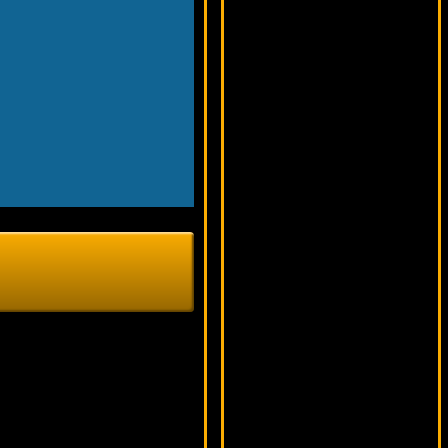
5175 ₽
Egoistik***
Fortune Jump
14237 ₽
blogolet***
Goblins Cave
15843 ₽
tank***