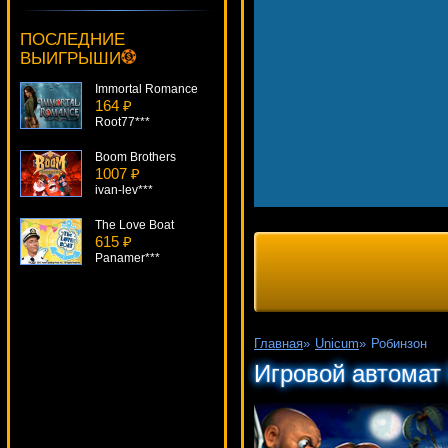
Fruit Case
830 ₽
ПОСЛЕДНИЕ
sgvwood***
ВЫИГРЫШИ
Immortal Romance
164 ₽
Root77***
Boom Brothers
1007 ₽
ivan-lev***
The Love Boat
615 ₽
Panamer***
Just Jewels
4305 ₽
Gamer***
Главная
»
Unicum
»
Робинзон
Chinese Kitchen
Игровой автомат
4391 ₽
sgvwood***
Birds!
4784 ₽