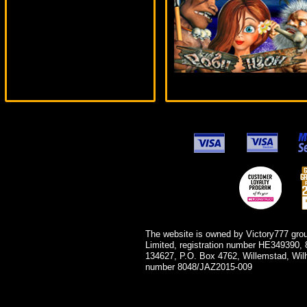
ivan-lev***
The website is owned by Victory777 gro
Limited, registration number HE349390, 
134627, P.O. Box 4762, Willemstad, Wil
number 8048/JAZ2015-009