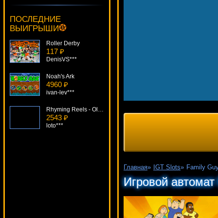
Fairytale Legends: Hansel & Gretel
1809 ₽
ПОСЛЕДНИЕ
number***
ВЫИГРЫШИ
Roller Derby
117 ₽
DenisVS***
Noah's Ark
4960 ₽
ivan-lev***
Rhyming Reels - Old King Cole
2543 ₽
loto***
Jackpot 2000
186 ₽
Root77***
Главная
»
IGT Slots
»
Family Gu
Sea Sirens
Игровой автомат 
2650 ₽
Egoistik***
Battle Tanks
1112 ₽