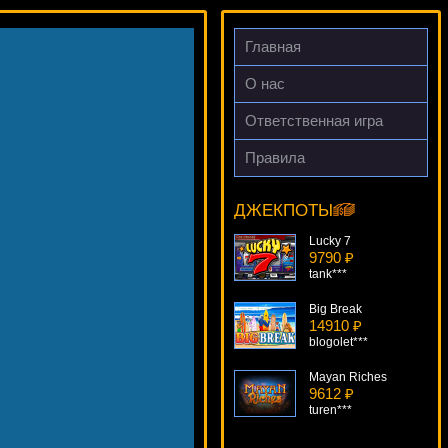
Главная
О нас
Ответственная игра
Правила
Spellcast
13559 ₽
superman***
ДЖЕКПОТЫ
Lucky 7
9790 ₽
tank***
Big Break
14910 ₽
blogolet***
Mayan Riches
9612 ₽
turen***
Builder Beaver