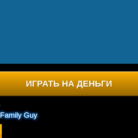
ИГРАТЬ НА ДЕНЬГИ
y
Family Guy