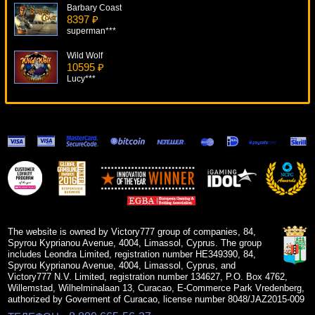
Barbary Coast
8397 ₽
superman***
Wild Wolf
10595 ₽
Lucy***
Oriental Fortune
7874 ₽
Panamer***
Santa's Wild Ride
9818 ₽
loto***
Chinese Kitchen
6304 ₽
sgvwood***
The website is owned by Victory777 group of companies, 84,
Spyrou Kyprianou Avenue, 4004, Limassol, Cyprus. The group
includes Leondra Limited, registration number HE349390, 84,
Spyrou Kyprianou Avenue, 4004, Limassol, Cyprus, and
Victory777 N.V. Limited, registration number 134627, P.O. Box 4762,
Willemstad, Wilhelminalaan 13, Curacao, E-Commerce Park Vredenberg,
authorized by Goverment of Curacao, license number 8048/JAZ2015-009