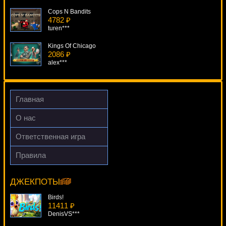
Cops N Bandits
4782 ₽
turen***
Kings Of Chicago
2086 ₽
alex***
Книжки Deluxe
4429 ₽
SmileLow***
Главная
Hot Ink
О нас
4319 ₽
Cteb***
Ответственная игра
Starlight Kiss
Правила
1345 ₽
Pharaoh's Gold II
Gamer***
16972 ₽
Gamer***
ДЖЕКПОТЫ
Birds!
11411 ₽
DenisVS***