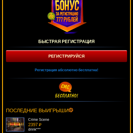
БЫСТРАЯ РЕГИСТРАЦИЯ
РЕГИСТРИРУЙСЯ
Регистрация абсолютно бесплатна!
Munchkins
503 ₽
Egoistik***
ПОСЛЕДНИЕ ВЫИГРЫШИ
Crime Scene
2397 ₽
drink***