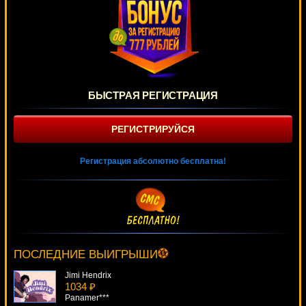
БЫСТРАЯ РЕГИСТРАЦИЯ
РЕГИСТРИРУЙСЯ
Регистрация абсолютно бесплатна!
Chippendales
3174 ₽
DenisVS***
ПОСЛЕДНИЕ ВЫИГРЫШИ
Jimi Hendrix
1034 ₽
Panamer***