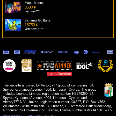
Magic Money
8590 ₽
ivan-lev***
Bananas Go Bahamas
15753 ₽
verkhovod***
Cherry Blossoms
9463 ₽
kat***
Old Timer
19456 ₽
ivan-lev***
The Ghouls
13654 ₽
number***
The website is owned by Victory777 group of companies, 84,
Spyrou Kyprianou Avenue, 4004, Limassol, Cyprus. The group
includes Leondra Limited, registration number HE349390, 84,
Spyrou Kyprianou Avenue, 4004, Limassol, Cyprus, and
Victory777 N.V. Limited, registration number 134627, P.O. Box 4762,
Willemstad, Wilhelminalaan 13, Curacao, E-Commerce Park Vredenberg,
authorized by Goverment of Curacao, license number 8048/JAZ2015-009