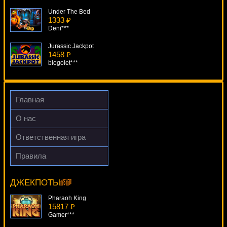
Under The Bed
1333 ₽
Deni***
Jurassic Jackpot
1458 ₽
blogolet***
Clockwork Oranges
737 ₽
blogolet***
Главная
Magic Portals
О нас
1667 ₽
loto***
Ответственная игра
Jekyll And Hyde
Правила
3799 ₽
Fruit Fiesta 5-Reels
verkhovod***
6429 ₽
Gamer***
ДЖЕКПОТЫ
Pharaoh King
15817 ₽
Gamer***