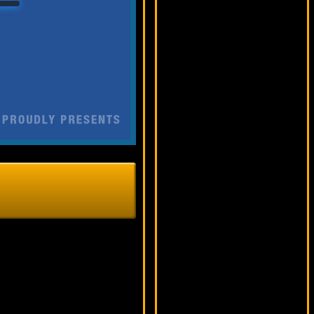
13032 ₽
blogolet***
Magic Money
12265 ₽
number***
King's Treasure
12415 ₽
mgarkunov***