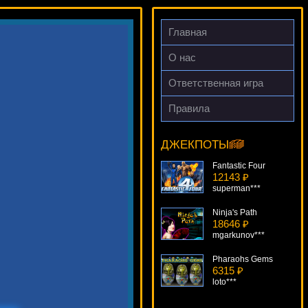
Главная
О нас
Ответственная игра
Правила
Age Of The Gods
17808 ₽
DenisVS***
ДЖЕКПОТЫ
Fantastic Four
12143 ₽
superman***
Ninja's Path
18646 ₽
mgarkunov***
Pharaohs Gems
6315 ₽
loto***
Sugarpop