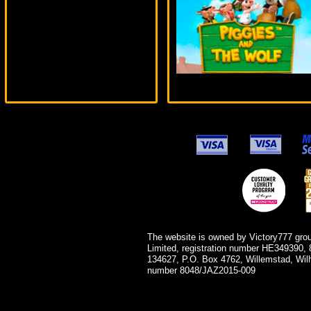
superman***
The website is owned by Victory777 gro
Limited, registration number HE349390, 
134627, P.O. Box 4762, Willemstad, Wil
number 8048/JAZ2015-009