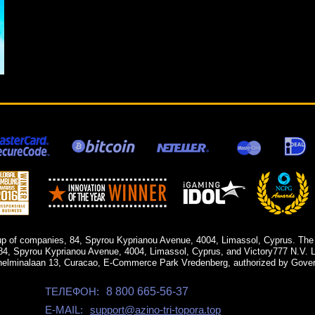
up of companies, 84, Spyrou Kyprianou Avenue, 4004, Limassol, Cyprus. The
84, Spyrou Kyprianou Avenue, 4004, Limassol, Cyprus, and Victory777 N.V. Li
helminalaan 13, Curacao, E-Commerce Park Vredenberg, authorized by Gover
ТЕЛЕФОН:
8 800 665-56-37
E-MAIL:
support@azino-tri-topora.top