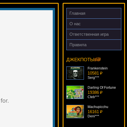
Главная
О нас
Ответственная игра
Правила
Keno
5548 ₽
aleg***
ДЖЕКПОТЫ
Frankenstein
10581 ₽
Serg***
Darling Of Fortune
19386 ₽
Cteb***
Machupicchu
16161 ₽
Deni***
Gift Rap