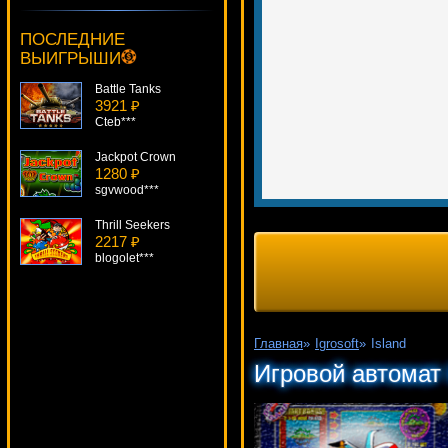
Dr. Jekyll & Mr. Hyde
4228 ₽
ПОСЛЕДНИЕ
Gamer***
ВЫИГРЫШИ
Battle Tanks
3921 ₽
Cteb***
Jackpot Crown
1280 ₽
sgvwood***
Thrill Seekers
2217 ₽
blogolet***
Secrets Of The Sand
4485 ₽
aleg***
Главная
»
Igrosoft
»
Island
Noah's Ark
Игровой автомат 
4340 ₽
beautif***
Frankenstein
1952 ₽