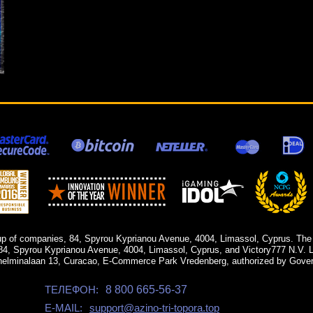
up of companies, 84, Spyrou Kyprianou Avenue, 4004, Limassol, Cyprus. The
84, Spyrou Kyprianou Avenue, 4004, Limassol, Cyprus, and Victory777 N.V. Li
helminalaan 13, Curacao, E-Commerce Park Vredenberg, authorized by Gover
ТЕЛЕФОН:
8 800 665-56-37
E-MAIL:
support@azino-tri-topora.top