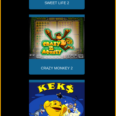
SWEET LIFE 2
CRAZY MONKEY 2