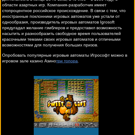
области азартных игр. Компания-разработчик имеет
стопроцентное российское происхождение. В связи с тем, что
иностранные поклонники игровых автоматов уже устали от
однообразия, производитель игровых автоматов Igrosoft
предугадал желание гэмблеров и предоставил возможность
насытить и разнообразить свободное время пользователей
красочными темами своих игровых автоматов и отличными
возможностями для получения больших призов.
Опробовать популярные игровые автоматы Игрософт можно в
игровом зале казино Азино
три топора
.