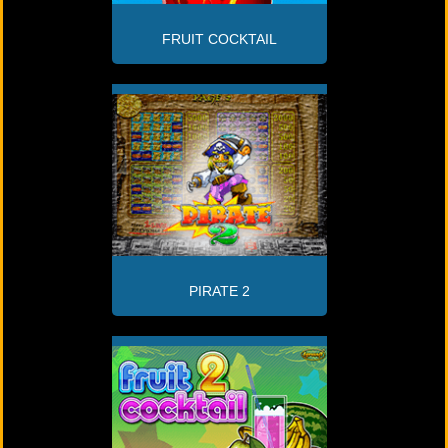
FRUIT COCKTAIL
PIRATE 2