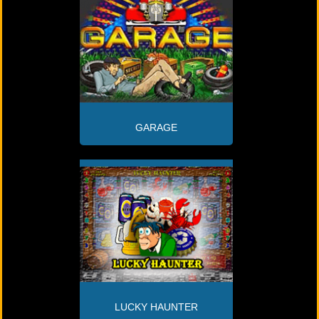
GARAGE
LUCKY HAUNTER