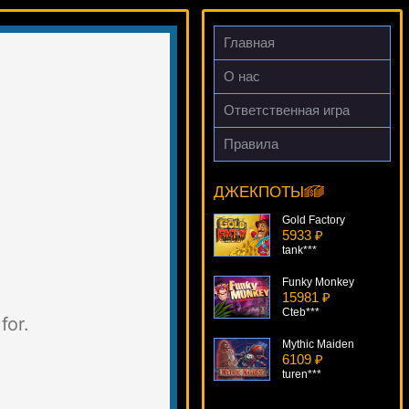
Главная
О нас
Ответственная игра
Правила
Birds!
9106 ₽
turen***
ДЖЕКПОТЫ
Gold Factory
5933 ₽
tank***
Funky Monkey
15981 ₽
Cteb***
Mythic Maiden
6109 ₽
turen***
HotShot