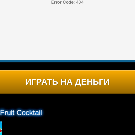
ИГРАТЬ НА ДЕНЬГИ
ruit Cocktail