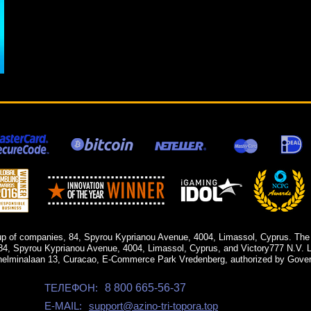
up of companies, 84, Spyrou Kyprianou Avenue, 4004, Limassol, Cyprus. The
84, Spyrou Kyprianou Avenue, 4004, Limassol, Cyprus, and Victory777 N.V. Li
helminalaan 13, Curacao, E-Commerce Park Vredenberg, authorized by Gover
ТЕЛЕФОН:
8 800 665-56-37
E-MAIL:
support@azino-tri-topora.top