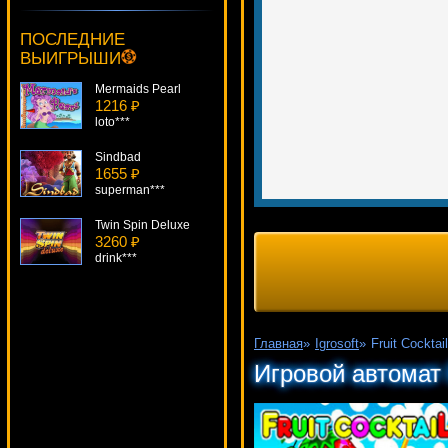
Book Of Stars
2479 ₽
ПОСЛЕДНИЕ
Gamer***
ВЫИГРЫШИ
Mermaids Pearl
1216 ₽
loto***
Sindbad
1655 ₽
superman***
Twin Spin Deluxe
3260 ₽
drink***
X-Men
4781 ₽
Gamer***
Главная
»
Igrosoft
»
Fruit Cocktail
Lucky Witch
Игровой автомат F
3678 ₽
number***
The Ming Dynasty
128 ₽