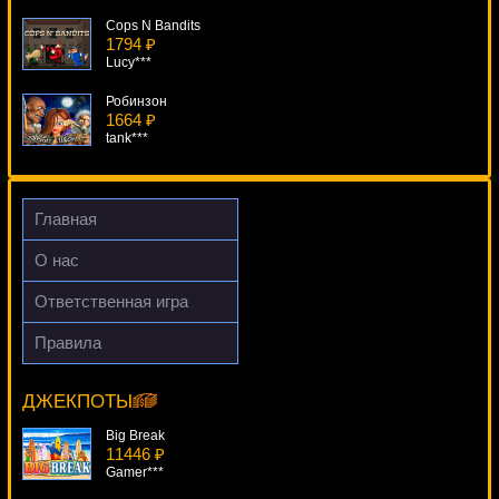
Cops N Bandits
1794 ₽
Lucy***
Робинзон
1664 ₽
tank***
Pontoon Pro Series
2144 ₽
verkhovod***
Главная
In Bloom
О нас
1916 ₽
Panamer***
Ответственная игра
Pharaoh's Fortune
Правила
4091 ₽
True Sheriff
alex***
15087 ₽
mgarkunov***
ДЖЕКПОТЫ
Big Break
11446 ₽
Gamer***