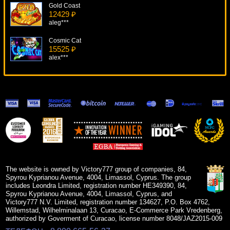
Gold Coast
12429 ₽
aleg***
Cosmic Cat
15525 ₽
alex***
Wild West
19928 ₽
tank***
Thrill Spin
16700 ₽
superman***
The Bees
14675 ₽
Root77***
The website is owned by Victory777 group of companies, 84,
Spyrou Kyprianou Avenue, 4004, Limassol, Cyprus. The group
includes Leondra Limited, registration number HE349390, 84,
Spyrou Kyprianou Avenue, 4004, Limassol, Cyprus, and
Victory777 N.V. Limited, registration number 134627, P.O. Box 4762,
Willemstad, Wilhelminalaan 13, Curacao, E-Commerce Park Vredenberg,
authorized by Goverment of Curacao, license number 8048/JAZ2015-009