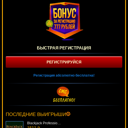
БЫСТРАЯ РЕГИСТРАЦИЯ
РЕГИСТРИРУЙСЯ
Регистрация абсолютно бесплатна!
Mystique Grove
4367 ₽
DenisVS***
ПОСЛЕДНИЕ ВЫИГРЫШИ
Blackjack Professional Series
1511 ₽