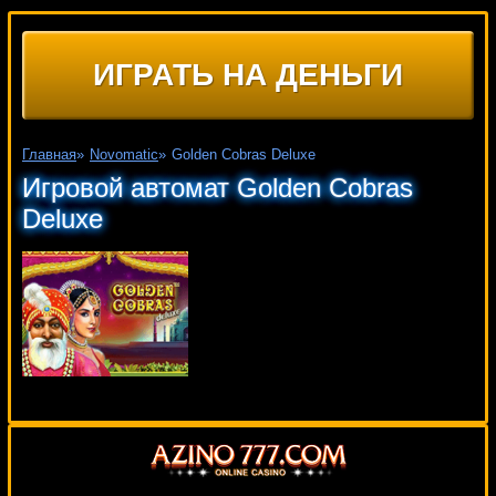
ИГРАТЬ НА ДЕНЬГИ
Главная
»
Novomatic
»
Golden Cobras Deluxe
Игровой автомат Golden Cobras
Deluxe