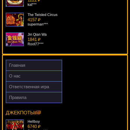
kat***
The Twisted Circus
4157 ₽
superman***
Jin Qian Wa
1841 ₽
Root77***
White Buffalo
2267 ₽
DenisVS***
Главная
Piggy Fortunes
О нас
893 ₽
Lucy***
Ответственная игра
Sky Way
Правила
3283 ₽
Blood Suckers II
number***
6629 ₽
sgvwood***
ДЖЕКПОТЫ
Hellboy
6740 ₽