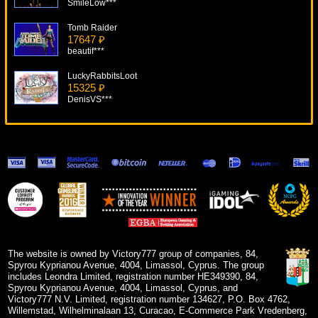
SmileLow***
Tomb Raider
17647 ₽
beautif***
LuckyRabbitsLoot
15325 ₽
DenisVS***
300 Shields
17711 ₽
mgarkunov***
Geisha Wonders
14998 ₽
Cteb***
Ned And His Friends
16478 ₽
drink***
The website is owned by Victory777 group of companies, 84,
Spyrou Kyprianou Avenue, 4004, Limassol, Cyprus. The group
includes Leondra Limited, registration number HE349390, 84,
Spyrou Kyprianou Avenue, 4004, Limassol, Cyprus, and
Victory777 N.V. Limited, registration number 134627, P.O. Box 4762,
Willemstad, Wilhelminalaan 13, Curacao, E-Commerce Park Vredenberg,