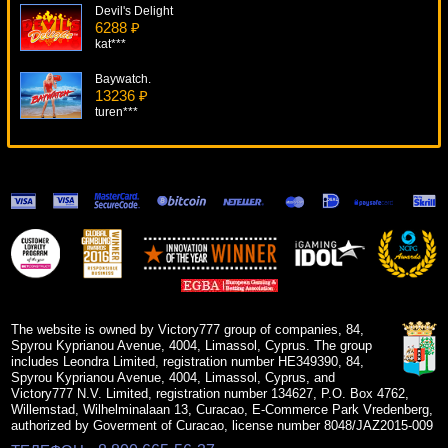
Devil's Delight
6288 ₽
kat***
Baywatch.
13236 ₽
turen***
Rapid Reels
10151 ₽
superman***
Day Of The Dead
7825 ₽
superman***
Fantastic Four
16859 ₽
blogolet***
The website is owned by Victory777 group of companies, 84,
Spyrou Kyprianou Avenue, 4004, Limassol, Cyprus. The group
includes Leondra Limited, registration number HE349390, 84,
Spyrou Kyprianou Avenue, 4004, Limassol, Cyprus, and
Victory777 N.V. Limited, registration number 134627, P.O. Box 4762,
Willemstad, Wilhelminalaan 13, Curacao, E-Commerce Park Vredenberg,
authorized by Goverment of Curacao, license number 8048/JAZ2015-009