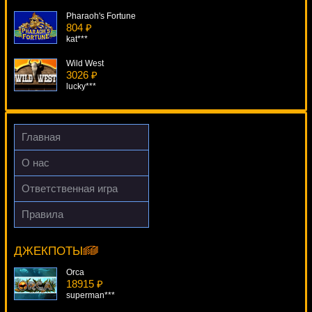
Pharaoh's Fortune
804 ₽
kat***
Wild West
3026 ₽
lucky***
Monkey Money
1408 ₽
blogolet***
Главная
Harveys
О нас
3704 ₽
SmileLow***
Ответственная игра
Hexaline
Правила
3834 ₽
African Simba
turen***
5477 ₽
sgvwood***
ДЖЕКПОТЫ
Orca
18915 ₽
superman***