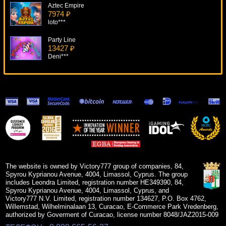
Aztec Empire
7974 ₽
loto***
Party Line
13427 ₽
Deni***
Secret Code
8564 ₽
SmileLow***
Robin Hood
13243 ₽
beautif***
Alien Robots
16765 ₽
turen***
The website is owned by Victory777 group of companies, 84,
Spyrou Kyprianou Avenue, 4004, Limassol, Cyprus. The group
includes Leondra Limited, registration number HE349390, 84,
Spyrou Kyprianou Avenue, 4004, Limassol, Cyprus, and
Victory777 N.V. Limited, registration number 134627, P.O. Box 4762,
Willemstad, Wilhelminalaan 13, Curacao, E-Commerce Park Vredenberg,
authorized by Goverment of Curacao, license number 8048/JAZ2015-009