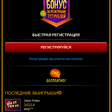
БЫСТРАЯ РЕГИСТРАЦИЯ
РЕГИСТРИРУЙСЯ
Регистрация абсолютно бесплатна!
A Night Out
4271 ₽
aleg***
ПОСЛЕДНИЕ ВЫИГРЫШИ
Joker Poker
3433 ₽
aleg***