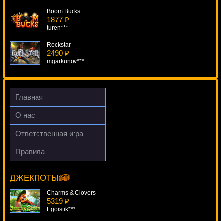
Boom Bucks
1877 ₽
turen***
Rockstar
2490 ₽
mgarkunov***
Big Kahuna Snakes And Ladders
4165 ₽
beautif***
Главная
Cash Clams
О нас
4749 ₽
Egoistik***
Ответственная игра
Hot Hot Volcano
Правила
390 ₽
Paco And Popping Peppers
mgarkunov***
15300 ₽
Deni***
ДЖЕКПОТЫ
Charms & Clovers
5319 ₽
Egoistik***