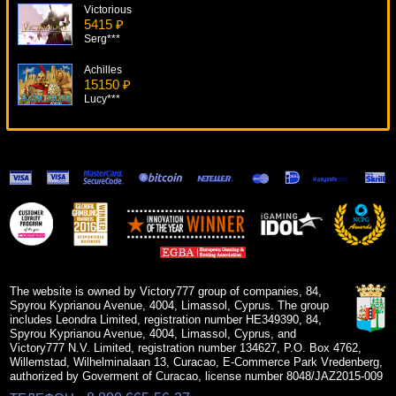
Victorious
5415 ₽
Serg***
Achilles
15150 ₽
Lucy***
Pirate
17557 ₽
ivan-lev***
Diamond Dreams
10351 ₽
Cteb***
Battle Tanks
7894 ₽
beautif***
The website is owned by Victory777 group of companies, 84,
Spyrou Kyprianou Avenue, 4004, Limassol, Cyprus. The group
includes Leondra Limited, registration number HE349390, 84,
Spyrou Kyprianou Avenue, 4004, Limassol, Cyprus, and
Victory777 N.V. Limited, registration number 134627, P.O. Box 4762,
Willemstad, Wilhelminalaan 13, Curacao, E-Commerce Park Vredenberg,
authorized by Goverment of Curacao, license number 8048/JAZ2015-009