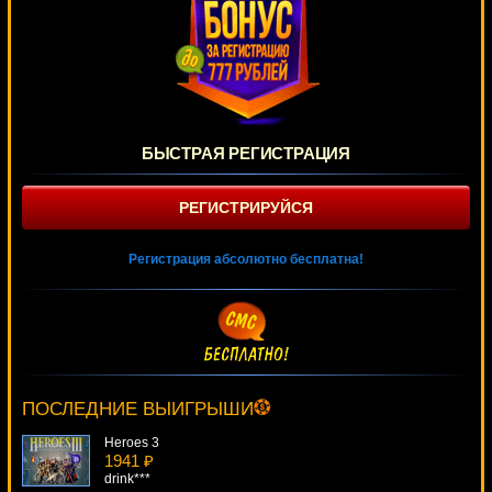
БЫСТРАЯ РЕГИСТРАЦИЯ
РЕГИСТРИРУЙСЯ
Регистрация абсолютно бесплатна!
Jackpot 2000
4269 ₽
SmileLow***
ПОСЛЕДНИЕ ВЫИГРЫШИ
Heroes 3
1941 ₽
drink***