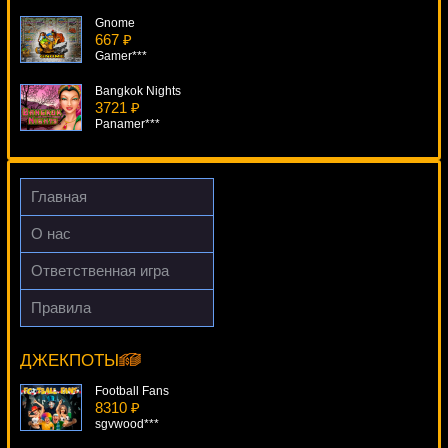
Gnome
667 ₽
Gamer***
Bangkok Nights
3721 ₽
Panamer***
Unicorn Magic
2940 ₽
drink***
Главная
Subtopia
О нас
470 ₽
turen***
Ответственная игра
WhoSpunIt
Правила
119 ₽
Throne Of Egypt
sgvwood***
15159 ₽
lucky***
ДЖЕКПОТЫ
Football Fans
8310 ₽
sgvwood***