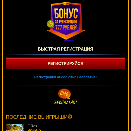
БЫСТРАЯ РЕГИСТРАЦИЯ
РЕГИСТРИРУЙСЯ
Регистрация абсолютно бесплатна!
Dynasty
1758 ₽
Gamer***
ПОСЛЕДНИЕ ВЫИГРЫШИ
T-Rex
4044 ₽