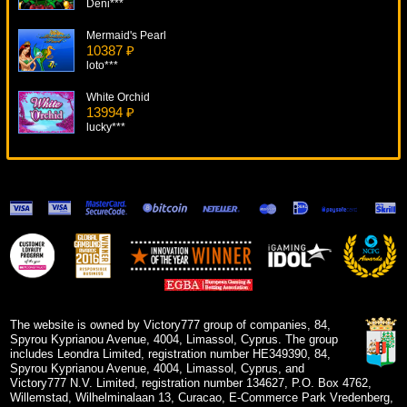
Deni***
Mermaid's Pearl
10387 ₽
loto***
White Orchid
13994 ₽
lucky***
Steam Tower
5722 ₽
mgarkunov***
Loch Ness Loot
14445 ₽
blogolet***
Glow
6037 ₽
mgarkunov***
The website is owned by Victory777 group of companies, 84,
Spyrou Kyprianou Avenue, 4004, Limassol, Cyprus. The group
includes Leondra Limited, registration number HE349390, 84,
Spyrou Kyprianou Avenue, 4004, Limassol, Cyprus, and
Victory777 N.V. Limited, registration number 134627, P.O. Box 4762,
Willemstad, Wilhelminalaan 13, Curacao, E-Commerce Park Vredenberg,