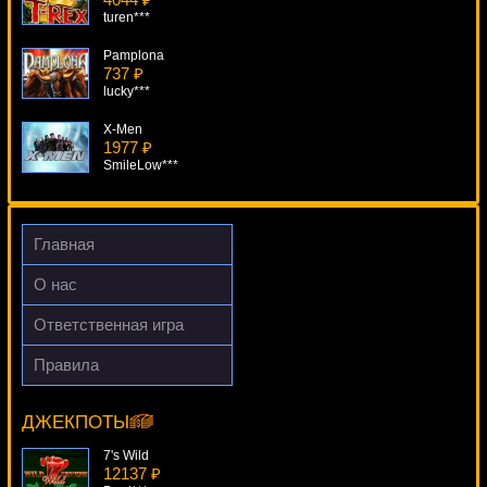
turen***
Pamplona
737 ₽
lucky***
X-Men
1977 ₽
SmileLow***
Fruits Land
3071 ₽
ivan-lev***
Главная
Showgirls
О нас
1013 ₽
Serg***
Ответственная игра
Thor The Mighty Avenger
Правила
4546 ₽
Treasures Of Tombs
kat***
8590 ₽
Egoistik***
ДЖЕКПОТЫ
7's Wild
12137 ₽