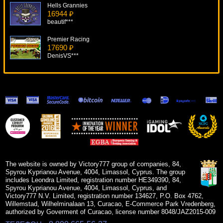
Hells Grannies
16944 ₽
beautif***
Premier Racing
17690 ₽
DenisVS***
Retro Reels Extreme Heat
7497 ₽
verkhovod***
Jin Qian Wa
19376 ₽
superman***
Twerk
14643 ₽
lucky***
The website is owned by Victory777 group of companies, 84,
Spyrou Kyprianou Avenue, 4004, Limassol, Cyprus. The group
includes Leondra Limited, registration number HE349390, 84,
Spyrou Kyprianou Avenue, 4004, Limassol, Cyprus, and
Victory777 N.V. Limited, registration number 134627, P.O. Box 4762,
Willemstad, Wilhelminalaan 13, Curacao, E-Commerce Park Vredenberg,
authorized by Goverment of Curacao, license number 8048/JAZ2015-009