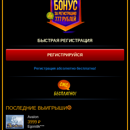
БЫСТРАЯ РЕГИСТРАЦИЯ
РЕГИСТРИРУЙСЯ
Регистрация абсолютно бесплатна!
Single Deck Blackjack Professional Series
4670 ₽
turen***
ПОСЛЕДНИЕ ВЫИГРЫШИ
Avalon
3999 ₽
Egoistik***