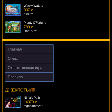
Wacky Waters
337 ₽
alex***
Plenty O'Fortune
789 ₽
Root77***
Flamenco Roses
3366 ₽
blogolet***
Главная
Enchanted Garden
О нас
2986 ₽
aleg***
Ответственная игра
The Alchemist
Правила
2215 ₽
Moorhuhn
Root77***
18915 ₽
mgarkunov***
ДЖЕКПОТЫ
Ninja's Path
14070 ₽
mgarkunov***