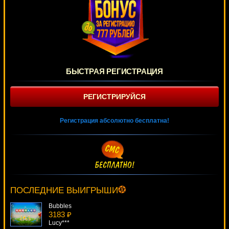
БЫСТРАЯ РЕГИСТРАЦИЯ
РЕГИСТРИРУЙСЯ
Регистрация абсолютно бесплатна!
Dolphin's Pearl Deluxe
1392 ₽
kat***
ПОСЛЕДНИЕ ВЫИГРЫШИ
Bubbles
3183 ₽
Lucy***