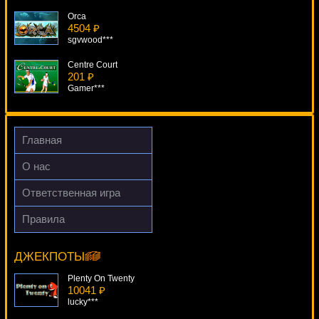
Orca
4504 ₽
sgvwood***
Centre Court
201 ₽
Gamer***
Mega Glam Life
3799 ₽
blogolet***
Главная
Volcanic Cash
О нас
960 ₽
aleg***
Ответственная игра
Millionaires Lane
Правила
505 ₽
Enchanted Woods
Gamer***
10601 ₽
kat***
ДЖЕКПОТЫ
Plenty On Twenty
10041 ₽
lucky***