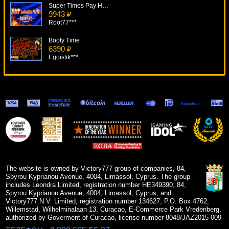
Super Times Pay Hot Roll
9943 ₽
Root77***
Booty Time
6390 ₽
Egoistik***
Super Joker
17105 ₽
alex***
Wild Turkey
11533 ₽
number***
Phantom Cash
9121 ₽
mgarkunov***
The website is owned by Victory777 group of companies, 84,
Spyrou Kyprianou Avenue, 4004, Limassol, Cyprus. The group
includes Leondra Limited, registration number HE349390, 84,
Spyrou Kyprianou Avenue, 4004, Limassol, Cyprus, and
Victory777 N.V. Limited, registration number 134627, P.O. Box 4762,
Willemstad, Wilhelminalaan 13, Curacao, E-Commerce Park Vredenberg,
authorized by Goverment of Curacao, license number 8048/JAZ2015-009