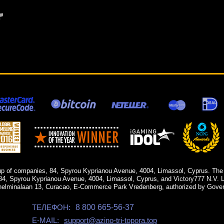
up of companies, 84, Spyrou Kyprianou Avenue, 4004, Limassol, Cyprus. The
84, Spyrou Kyprianou Avenue, 4004, Limassol, Cyprus, and Victory777 N.V. Li
helminalaan 13, Curacao, E-Commerce Park Vredenberg, authorized by Gover
ТЕЛЕФОН:
8 800 665-56-37
E-MAIL:
support@azino-tri-topora.top