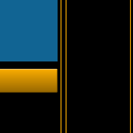
6268 ₽
Lucy***
Retro Reels Diamond Glitz
13023 ₽
aleg***
Gnome
10149 ₽
Serg***