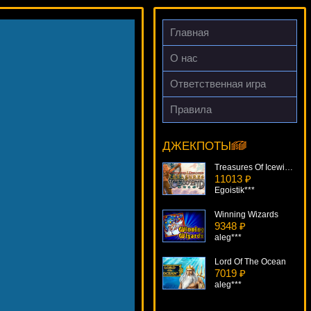
Главная
О нас
Ответственная игра
Правила
Secrets Of Atlantis
16697 ₽
beautif***
ДЖЕКПОТЫ
Treasures Of Icewind Dale
11013 ₽
Egoistik***
Winning Wizards
9348 ₽
aleg***
Lord Of The Ocean
7019 ₽
aleg***
100 Pandas