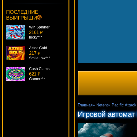
Hellboy
3757 ₽
ПОСЛЕДНИЕ
Gamer***
ВЫИГРЫШИ
Win Spinner
2161 ₽
lucky***
Aztec Gold
217 ₽
SmileLow***
Cash Clams
621 ₽
Gamer***
Golden Games
4786 ₽
Cteb***
Главная
»
Netent
»
Pacific Attack
Garage
Игровой автомат P
1304 ₽
Cteb***
King's Treasure
2095 ₽