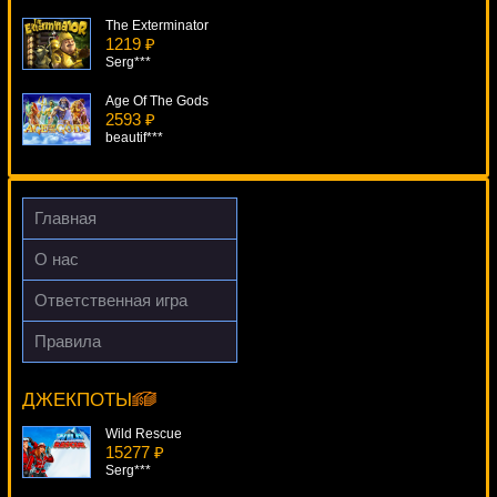
The Exterminator
1219 ₽
Serg***
Age Of The Gods
2593 ₽
beautif***
Battlestar Galactica
549 ₽
Root77***
Главная
King Tiger
О нас
3591 ₽
Egoistik***
Ответственная игра
Magic Princess
Правила
318 ₽
Frankenstein
sgvwood***
15760 ₽
Lucy***
ДЖЕКПОТЫ
Wild Rescue
15277 ₽
Serg***