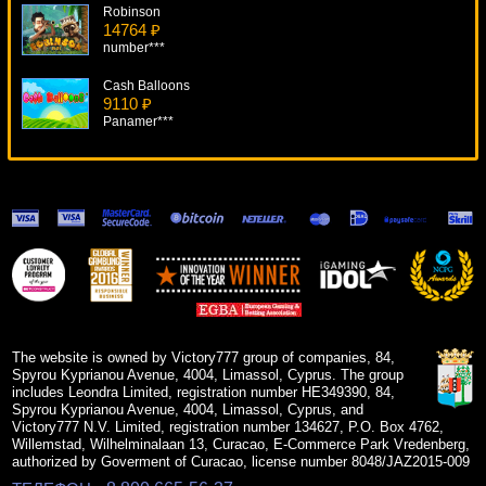
Robinson
14764 ₽
number***
Cash Balloons
9110 ₽
Panamer***
Dead Or Alive
9868 ₽
Serg***
The Forgotten Land Of Lemuria
11729 ₽
alex***
Bratva
10396 ₽
sgvwood***
The website is owned by Victory777 group of companies, 84,
Spyrou Kyprianou Avenue, 4004, Limassol, Cyprus. The group
includes Leondra Limited, registration number HE349390, 84,
Spyrou Kyprianou Avenue, 4004, Limassol, Cyprus, and
Victory777 N.V. Limited, registration number 134627, P.O. Box 4762,
Willemstad, Wilhelminalaan 13, Curacao, E-Commerce Park Vredenberg,
authorized by Goverment of Curacao, license number 8048/JAZ2015-009