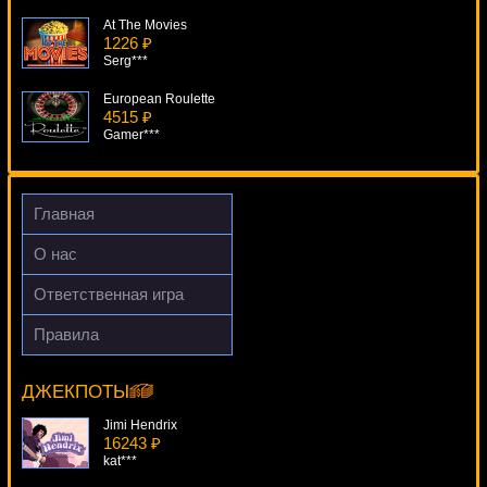
At The Movies
1226 ₽
Serg***
European Roulette
4515 ₽
Gamer***
100 Ladies
3776 ₽
loto***
Главная
5 Reel Drive
О нас
271 ₽
lucky***
Ответственная игра
Sultan's Fortune
Правила
2232 ₽
Bella Donna
drink***
5174 ₽
beautif***
ДЖЕКПОТЫ
Jimi Hendrix
16243 ₽
kat***