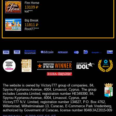
Fire Horse
13109 ₽
kat***
Big Break
11811 ₽
Root77***
Scruffy Duck
17212 ₽
Root77***
Heroes 3
6456 ₽
Root77***
Plenty O'Fortune
16911 ₽
drink***
The website is owned by Victory777 group of companies, 84,
Spyrou Kyprianou Avenue, 4004, Limassol, Cyprus. The group
includes Leondra Limited, registration number HE349390, 84,
Spyrou Kyprianou Avenue, 4004, Limassol, Cyprus, and
Victory777 N.V. Limited, registration number 134627, P.O. Box 4762,
Willemstad, Wilhelminalaan 13, Curacao, E-Commerce Park Vredenberg,
authorized by Goverment of Curacao, license number 8048/JAZ2015-009