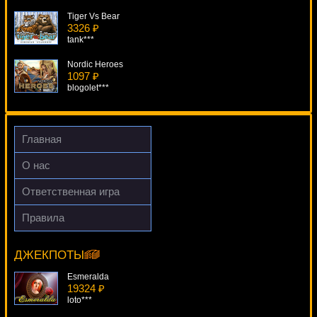
Tiger Vs Bear
3326 ₽
tank***
Nordic Heroes
1097 ₽
blogolet***
Captain Cash
3961 ₽
kat***
Главная
Age Of The Gods
О нас
698 ₽
DenisVS***
Ответственная игра
Pandora's Box
Правила
919 ₽
Win Spinner
mgarkunov***
5915 ₽
Cteb***
ДЖЕКПОТЫ
Esmeralda
19324 ₽
loto***