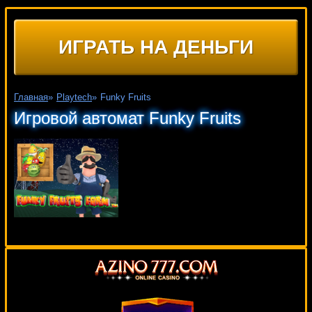
ИГРАТЬ НА ДЕНЬГИ
Главная
»
Playtech
»
Funky Fruits
Игровой автомат Funky Fruits