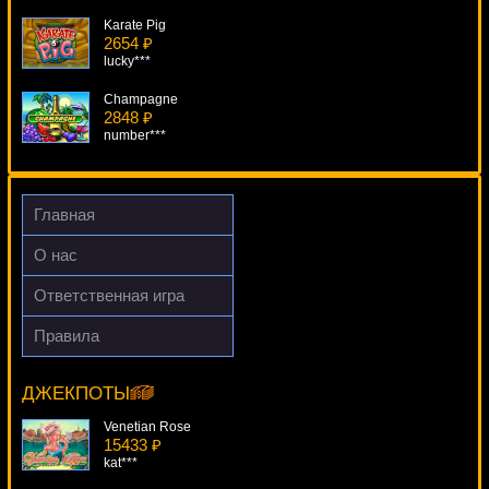
Karate Pig
2654 ₽
lucky***
Champagne
2848 ₽
number***
Wonky Wabbits
1019 ₽
verkhovod***
Главная
The Angler
О нас
4966 ₽
sgvwood***
Ответственная игра
Reel King
Правила
2467 ₽
Daring Dave & The Eye Of Ra
SmileLow***
9395 ₽
kat***
ДЖЕКПОТЫ
Venetian Rose
15433 ₽
kat***