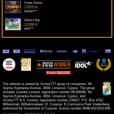
Crime Scene
17870 ₽
Gamer***
Oliver's Bar
12186 ₽
alex***
Книжки 6 Deluxe
8113 ₽
Cteb***
Retro Reels
15743 ₽
loto***
European Roulette
11520 ₽
sgvwood***
The website is owned by Victory777 group of companies, 84,
Spyrou Kyprianou Avenue, 4004, Limassol, Cyprus. The group
includes Leondra Limited, registration number HE349390, 84,
Spyrou Kyprianou Avenue, 4004, Limassol, Cyprus, and
Victory777 N.V. Limited, registration number 134627, P.O. Box 4762,
Willemstad, Wilhelminalaan 13, Curacao, E-Commerce Park Vredenberg,
authorized by Goverment of Curacao, license number 8048/JAZ2015-009