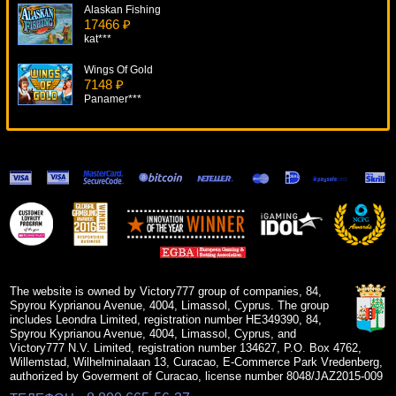
Alaskan Fishing
17466 ₽
kat***
Wings Of Gold
7148 ₽
Panamer***
4 Reel Kings
16892 ₽
superman***
Cash Coaster
10766 ₽
ivan-lev***
Mighty Trident
17504 ₽
Cteb***
The website is owned by Victory777 group of companies, 84,
Spyrou Kyprianou Avenue, 4004, Limassol, Cyprus. The group
includes Leondra Limited, registration number HE349390, 84,
Spyrou Kyprianou Avenue, 4004, Limassol, Cyprus, and
Victory777 N.V. Limited, registration number 134627, P.O. Box 4762,
Willemstad, Wilhelminalaan 13, Curacao, E-Commerce Park Vredenberg,
authorized by Goverment of Curacao, license number 8048/JAZ2015-009