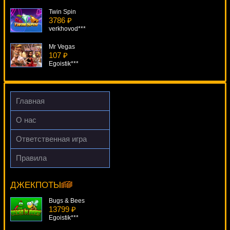
Twin Spin
3786 ₽
verkhovod***
Mr Vegas
107 ₽
Egoistik***
Da Vinci Diamonds: Dual Play
280 ₽
lucky***
Главная
HotShot
О нас
1095 ₽
Panamer***
Ответственная игра
Blackjack Professional Series
Правила
1697 ₽
Super Times Pay Hot Roll
SmileLow***
11290 ₽
number***
ДЖЕКПОТЫ
Bugs & Bees
13799 ₽
Egoistik***