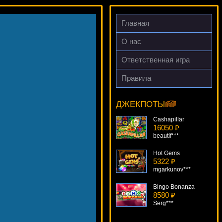
Главная
О нас
Ответственная игра
Правила
Ghost Pirates
10245 ₽
number***
ДЖЕКПОТЫ
Cashapillar
16050 ₽
beautif***
Hot Gems
5322 ₽
mgarkunov***
Bingo Bonanza
8580 ₽
Serg***
Double Diamond