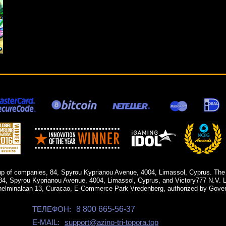
up of companies, 84, Spyrou Kyprianou Avenue, 4004, Limassol, Cyprus. The
84, Spyrou Kyprianou Avenue, 4004, Limassol, Cyprus, and Victory777 N.V. Li
helminalaan 13, Curacao, E-Commerce Park Vredenberg, authorized by Gover
ТЕЛЕФОН:
8 800 665-56-37
E-MAIL:
support@azino-tri-topora.top