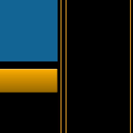
10121 ₽
number***
Transformers Battle For Cybertron
17163 ₽
Root77***
Twerk
10447 ₽
SmileLow***