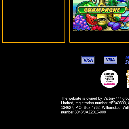
SmileLow***
The website is owned by Victory777 gro
Limited, registration number HE349390, 
134627, P.O. Box 4762, Willemstad, Wil
number 8048/JAZ2015-009