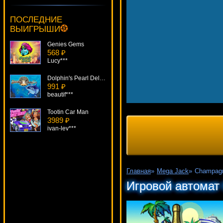
Fisticuffs
4248 ₽
ПОСЛЕДНИЕ
number***
ВЫИГРЫШИ
Genies Gems
568 ₽
Lucy***
Dolphin's Pearl Deluxe
991 ₽
beautif***
Tootin Car Man
3989 ₽
ivan-lev***
Shaaark Superbet
3648 ₽
sgvwood***
Главная
»
Mega Jack
»
Champag
Arrival
Игровой автомат
1646 ₽
ivan-lev***
Double Magic
3555 ₽