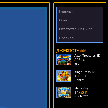
Главная
О нас
Ответственная игра
Big Top
10369 ₽
Правила
Deni***
Aztec Treasures 3D
ДЖЕКПОТЫ
8261 ₽
turen***
King's Treasure
15023 ₽
Deni***
Mega King
14358 ₽
Root77***
Totem Island
7884 ₽
Gamer***