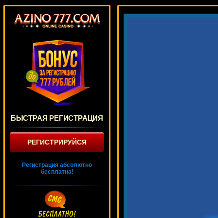
БЫСТРАЯ РЕГИСТРАЦИЯ
РЕГИСТРИРУЙСЯ
Регистрация абсолютно
бесплатна!
Sweet Life 2
642 ₽