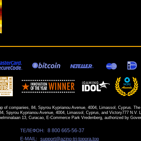
up of companies, 84, Spyrou Kyprianou Avenue, 4004, Limassol, Cyprus. The
84, Spyrou Kyprianou Avenue, 4004, Limassol, Cyprus, and Victory777 N.V. Li
helminalaan 13, Curacao, E-Commerce Park Vredenberg, authorized by Gover
ТЕЛЕФОН:
8 800 665-56-37
E-MAIL:
support@azino-tri-topora.top