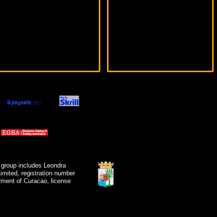
 group includes Leondra
mited, registration number
ment of Curacao, license