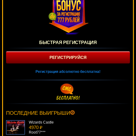
БЫСТРАЯ РЕГИСТРАЦИЯ
РЕГИСТРИРУЙСЯ
Регистрация абсолютно бесплатна!
The Invisible Man
4952 ₽
Serg***
ПОСЛЕДНИЕ ВЫИГРЫШИ
Wizards Castle
4970 ₽
Root77***