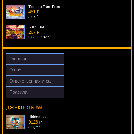
Tornado Farm Escape
451 ₽
alex***
Sushi Bar
267 ₽
mgarkunov***
In Bloom
745 ₽
Deni***
Главная
Single Deck Blackjack Professional Series
О нас
240 ₽
loto***
Ответственная игра
HotShot
Правила
2539 ₽
Fruitilicious
alex***
12704 ₽
drink***
ДЖЕКПОТЫ
Hidden Loot
9126 ₽
aleg***