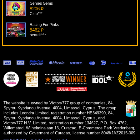
Genies Gems
8206 ₽
Cteb***
Racing For Pinks
9462 ₽
beautif***
Mega Jackpot
18451 ₽
tank***
Irish Eyes
17308 ₽
verkhovod***
Crazy Vegas
18420 ₽
mgarkunov***
The website is owned by Victory777 group of companies, 84,
Spyrou Kyprianou Avenue, 4004, Limassol, Cyprus. The group
includes Leondra Limited, registration number HE349390, 84,
Spyrou Kyprianou Avenue, 4004, Limassol, Cyprus, and
Victory777 N.V. Limited, registration number 134627, P.O. Box 4762,
Willemstad, Wilhelminalaan 13, Curacao, E-Commerce Park Vredenberg,
authorized by Goverment of Curacao, license number 8048/JAZ2015-009