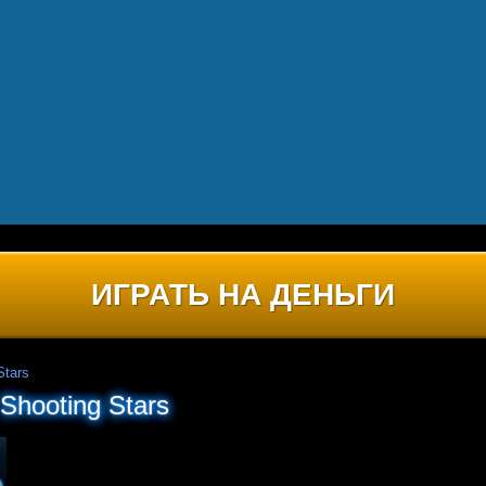
ИГРАТЬ НА ДЕНЬГИ
Stars
Shooting Stars