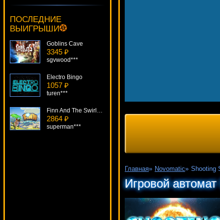
Halloween Fortune II
4556 ₽
ПОСЛЕДНИЕ
SmileLow***
ВЫИГРЫШИ
Goblins Cave
3345 ₽
sgvwood***
Electro Bingo
1057 ₽
turen***
Finn And The Swirly Spin
2864 ₽
superman***
Lost
3840 ₽
lucky***
Главная
»
Novomatic
»
Shooting 
8 Ball Slots
Игровой автомат 
1330 ₽
Egoistik***
Mega Fortune
4039 ₽