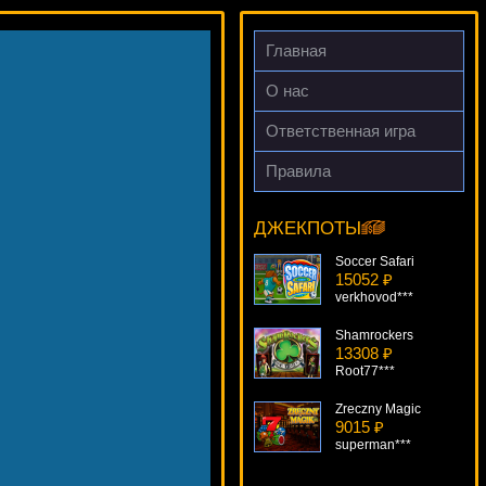
Главная
О нас
Ответственная игра
Правила
Halloween Fortune II
14056 ₽
Root77***
ДЖЕКПОТЫ
Soccer Safari
15052 ₽
verkhovod***
Shamrockers
13308 ₽
Root77***
Zreczny Magic
9015 ₽
superman***
Adventure Palace