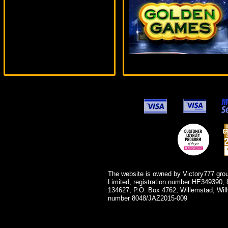
The website is owned by Victory777 gro
Limited, registration number HE349390, 
134627, P.O. Box 4762, Willemstad, Wil
number 8048/JAZ2015-009