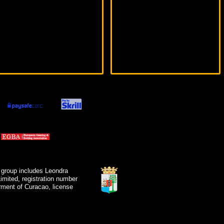
 group includes Leondra
mited, registration number
ment of Curacao, license