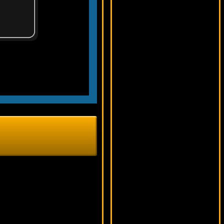
Gamer***
Dungeons & Dragons: Crystal Caverns
18805 ₽
blogolet***
Mamma Mia
10397 ₽
superman***