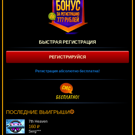
БЫСТРАЯ РЕГИСТРАЦИЯ
РЕГИСТРИРУЙСЯ
Регистрация абсолютно бесплатна!
Dragon Island
1222 ₽
turen***
ПОСЛЕДНИЕ ВЫИГРЫШИ
7th Heaven
160 ₽
Serg***