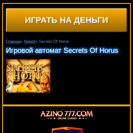
ИГРАТЬ НА ДЕНЬГИ
Главная
»
Netent
»
Secrets Of Horus
Игровой автомат Secrets Of Horus