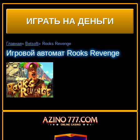
ИГРАТЬ НА ДЕНЬГИ
Главная
»
Betsoft
»
Rooks Revenge
Игровой автомат Rooks Revenge