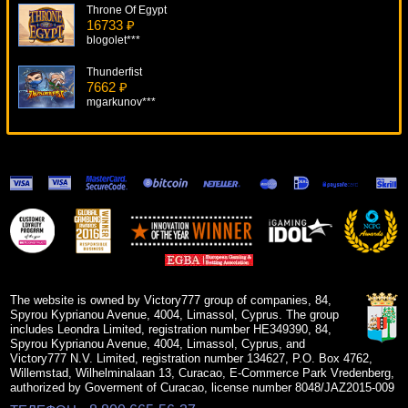
Throne Of Egypt
16733 ₽
blogolet***
Thunderfist
7662 ₽
mgarkunov***
Cindereela
11764 ₽
lucky***
Muse
7314 ₽
Lucy***
King's Jester
19505 ₽
turen***
The website is owned by Victory777 group of companies, 84,
Spyrou Kyprianou Avenue, 4004, Limassol, Cyprus. The group
includes Leondra Limited, registration number HE349390, 84,
Spyrou Kyprianou Avenue, 4004, Limassol, Cyprus, and
Victory777 N.V. Limited, registration number 134627, P.O. Box 4762,
Willemstad, Wilhelminalaan 13, Curacao, E-Commerce Park Vredenberg,
authorized by Goverment of Curacao, license number 8048/JAZ2015-009