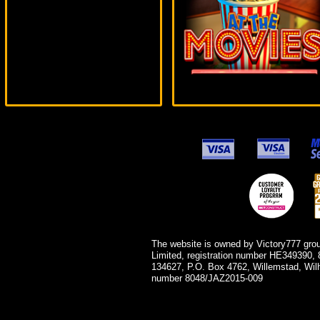
Lucy***
The website is owned by Victory777 gro
Limited, registration number HE349390, 
134627, P.O. Box 4762, Willemstad, Wil
number 8048/JAZ2015-009