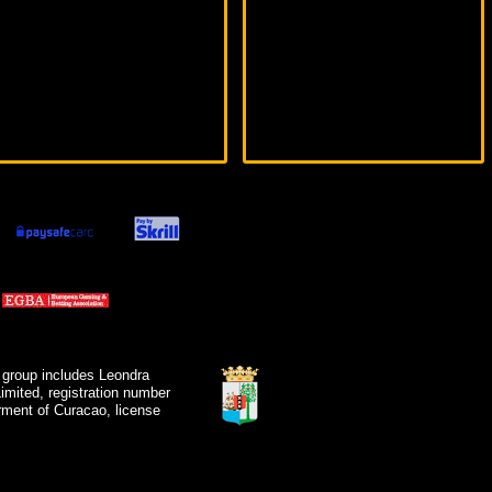
 group includes Leondra
mited, registration number
ment of Curacao, license