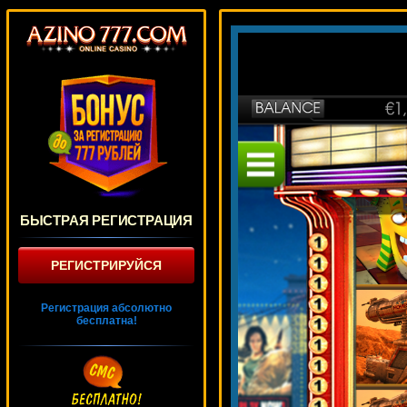
БЫСТРАЯ РЕГИСТРАЦИЯ
РЕГИСТРИРУЙСЯ
Регистрация абсолютно
бесплатна!