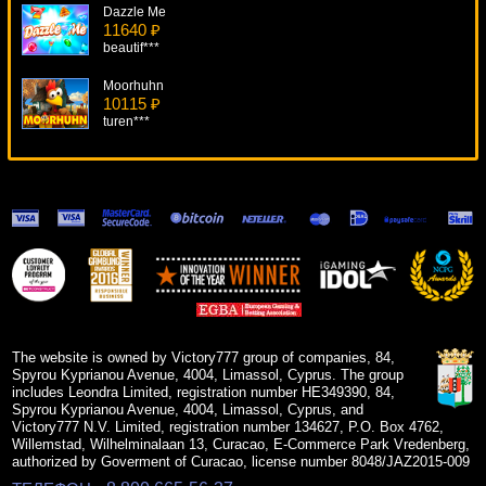
Dazzle Me
11640 ₽
beautif***
Moorhuhn
10115 ₽
turen***
Pollen Nation
10241 ₽
aleg***
Daredevil
10133 ₽
SmileLow***
Bananas Go Bahamas
15089 ₽
mgarkunov***
The website is owned by Victory777 group of companies, 84,
Spyrou Kyprianou Avenue, 4004, Limassol, Cyprus. The group
includes Leondra Limited, registration number HE349390, 84,
Spyrou Kyprianou Avenue, 4004, Limassol, Cyprus, and
Victory777 N.V. Limited, registration number 134627, P.O. Box 4762,
Willemstad, Wilhelminalaan 13, Curacao, E-Commerce Park Vredenberg,
authorized by Goverment of Curacao, license number 8048/JAZ2015-009