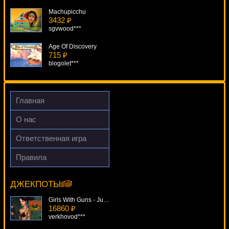
Machupicchu
3432 ₽
sgvwood***
Age Of Discovery
715 ₽
blogolet***
Garden Party
3826 ₽
Cteb***
Главная
Illusionist
О нас
930 ₽
tank***
Ответственная игра
American Diner
Правила
4872 ₽
Eggomatic
Panamer***
5954 ₽
Deni***
ДЖЕКПОТЫ
Girls With Guns - Jungle Heat
16860 ₽
verkhovod***