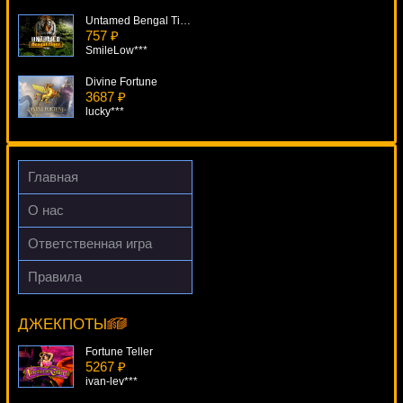
Untamed Bengal Tiger
757 ₽
SmileLow***
Divine Fortune
3687 ₽
lucky***
Double Double Bonus Poker
2677 ₽
Serg***
Главная
Bobby 7s
О нас
326 ₽
SmileLow***
Ответственная игра
Ace
Правила
4074 ₽
Sweet Life
Cteb***
19951 ₽
kat***
ДЖЕКПОТЫ
Fortune Teller
5267 ₽
ivan-lev***