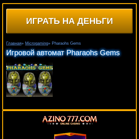
ИГРАТЬ НА ДЕНЬГИ
Главная
»
Microgaming
»
Pharaohs Gems
Игровой автомат Pharaohs Gems