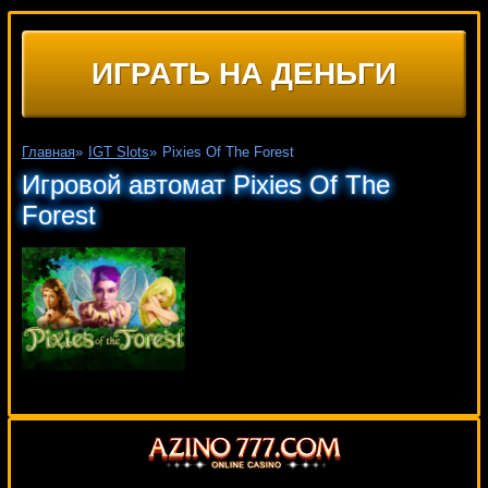
ИГРАТЬ НА ДЕНЬГИ
Главная
»
IGT Slots
»
Pixies Of The Forest
Игровой автомат Pixies Of The
Forest