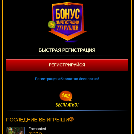
БЫСТРАЯ РЕГИСТРАЦИЯ
РЕГИСТРИРУЙСЯ
Регистрация абсолютно бесплатна!
Siberian Storm
100 ₽
drink***
ПОСЛЕДНИЕ ВЫИГРЫШИ
Enchanted
2127 ₽